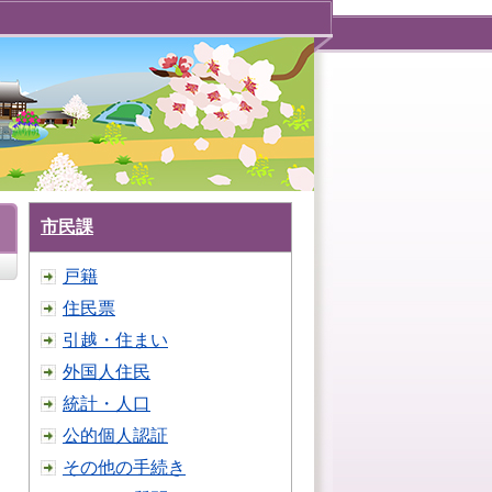
市民課
戸籍
住民票
引越・住まい
外国人住民
統計・人口
公的個人認証
その他の手続き