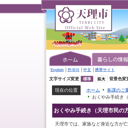
天
理
市
TENRI
CITY
Official
Web
Site
English
│
한국어
│
中文
│
携帯サイト
文字サイズ変更
背景色変
現在の位置
ホーム
各課のご
おくやみ手続き
おくやみ手続き（天理市民の
天理市では、家族など身近な方が亡