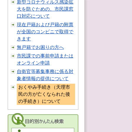
新型コロナウィルス感染拡
大を防ぐための、市民課窓
口対応について
現在戸籍および戸籍の附票
が全国のコンビニで取得で
きます
無戸籍でお困りの方へ
市民課での事前申請または
オンライン申請
自衛官等募集事務に係る対
象者情報の提供について
おくやみ手続き（天理市
民の方が亡くなられた後
の手続き）について