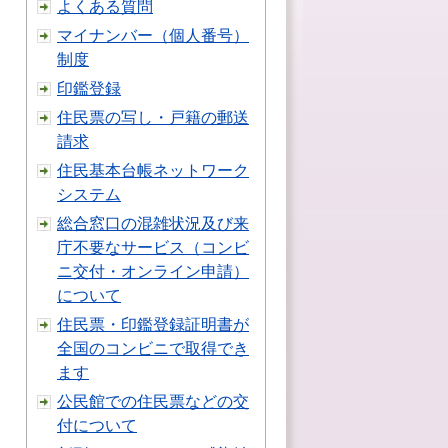
よくある質問
マイナンバー（個人番号）
制度
印鑑登録
住民票の写し・戸籍の郵送
請求
住民基本台帳ネットワーク
システム
総合窓口の混雑状況及び来
庁不要なサービス（コンビ
ニ交付・オンライン申請）
について
住民票・印鑑登録証明書が
全国のコンビニで取得でき
ます
公民館での住民票などの交
付について