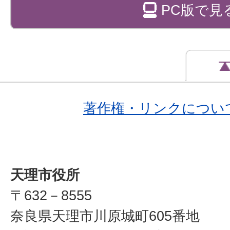
PC版で見
著作権・リンクについ
天理市役所
〒632－8555
奈良県天理市川原城町605番地