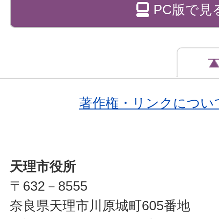
PC版で見
著作権・リンクについ
天理市役所
〒632－8555
奈良県天理市川原城町605番地