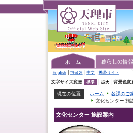
天
理
市
TENRI
CITY
Official
Web
Site
English
│
한국어
│
中文
│
携帯サイト
文字サイズ変更
背景色変
現在の位置
ホーム
各課のご
文化センター 施
文化センター 施設案内