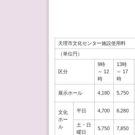
天理市文化センター施設使用料
（単位円）
9時
13時
区分
～ 12
～ 17
時
時
展示ホール
4,180
5,750
平日
4,700
6,280
文化
ホー
土・日
ル
5,750
7,850
曜日