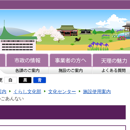
更
案内
くらし文化部
文化センター
施設使用案内
のごあんない