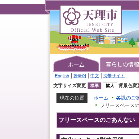
天
理
市
TENRI
CITY
Official
Web
Site
English
│
한국어
│
中文
│
携帯サイト
文字サイズ変更
背景色変
現在の位置
ホーム
各課のご
フリースペース
フリースペースのごあんない