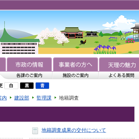
更
案内
建設部
監理課
地籍調査
地籍調査成果の交付について