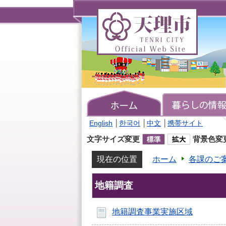
天
理
市
TENRI
CITY
Official
Web
Site
English
│
한국어
│
中文
│
携帯サイト
文字サイズ変更
背景色変
現在の位置
ホーム
各課のご
地籍調査
地籍調査事業実施区域