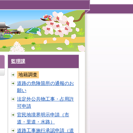
監理課
地籍調査
道路の危険箇所の通報のお
願い
法定外公共物工事・占用許
可申請
官民地境界明示申請（市
道・里道・水路）
道路工事施行承認申請（道