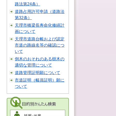
路法第24条）
道路占用許可申請（道路法
第32条）
天理市橋梁長寿命化修繕計
画について
天理市道路台帳および認定
市道の路線名等の確認につ
いて
倒木のおそれのある樹木の
適切な管理について
道路管理証明願について
市道証明（幅員証明）願に
ついて