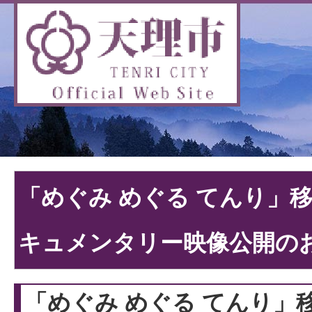
「めぐみ めぐる てんり」
キュメンタリー映像公開の
「めぐみ めぐる てんり