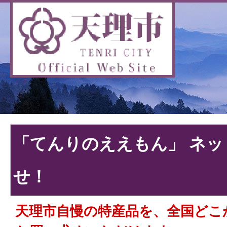
「てんりのええもん」 ネ
せ！
天理市自慢の特産品を、全国どこ