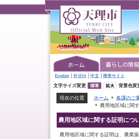
天
理
市
TENRI
CITY
Official
Web
Site
English
│
한국어
│
中文
│
携帯サイト
文字サイズ変更
背景色変
現在の位置
ホーム
各課のご
農用地区域に関
農用地区域に関する証明につ
農用地区域に関する証明は、農業振