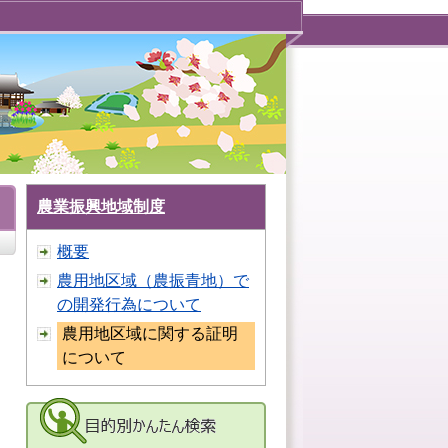
農業振興地域制度
概要
農用地区域（農振青地）で
の開発行為について
農用地区域に関する証明
について