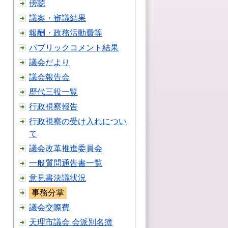
傍聴
議案・審議結果
報酬・政務活動費等
パブリックコメント結果
議会だより
議会報告会
歴代三役一覧
行政視察報告
行政視察の受け入れについ
て
議会改革推進委員会
一般質問通告書一覧
意見書決議状況
事務分掌
議会交際費
天理市議会 会派別名簿