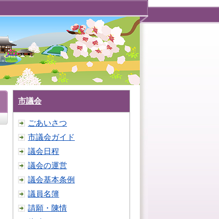
市議会
ごあいさつ
市議会ガイド
議会日程
議会の運営
議会基本条例
議員名簿
請願・陳情