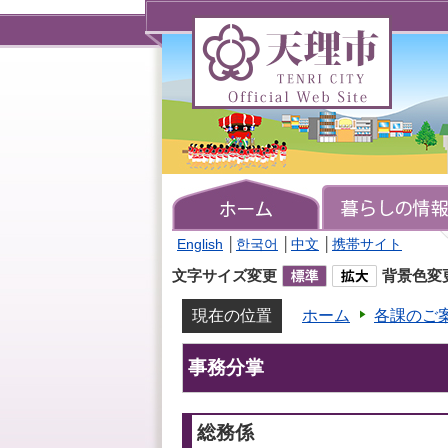
天
理
市
TENRI
CITY
Official
Web
Site
English
│
한국어
│
中文
│
携帯サイト
文字サイズ変更
背景色変
現在の位置
ホーム
各課のご
事務分掌
総務係